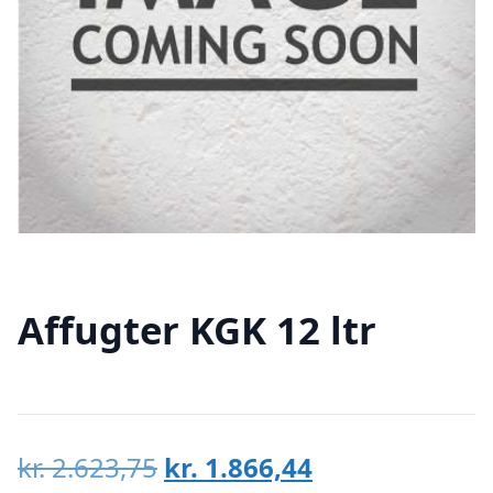
Affugter KGK 12 ltr
Den
Den
kr.
2.623,75
kr.
1.866,44