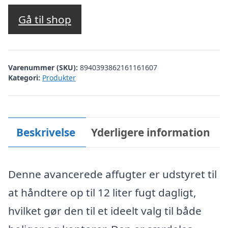
oprindelige
aktuelle
pris
pris
Gå til shop
var:
er:
kr. 2.623,75.
kr. 1.866,44.
Varenummer (SKU):
8940393862161161607
Kategori:
Produkter
Beskrivelse
Yderligere information
Denne avancerede affugter er udstyret til
at håndtere op til 12 liter fugt dagligt,
hvilket gør den til et ideelt valg til både