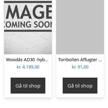
Woodâs AD30 -hybrid affugter-luftrenser Affugter/luftrenser
Torrbollen Affugter mega spand m/3 refill
kr.
4.199,00
kr.
91,00
Gå til shop
Gå til shop