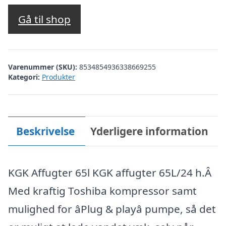
Gå til shop
Varenummer (SKU):
8534854936338669255
Kategori:
Produkter
Beskrivelse
Yderligere information
KGK Affugter 65l KGK affugter 65L/24 h.Â
Med kraftig Toshiba kompressor samt
mulighed for âPlug & playâ pumpe, så det