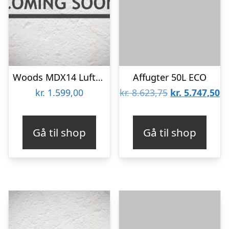
Woods MDX14 Luftfugter / Affugter
Affugter 50L ECO
Den
D
kr.
1.599,00
kr.
8.623,75
kr.
5.747,50
oprindelige
ak
pris
pr
Gå til shop
Gå til shop
var:
er
kr. 8.623,75.
kr