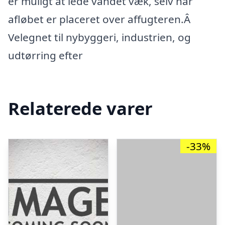
er muligt at lede vandet væk, selv når
afløbet er placeret over affugteren.Â
Velegnet til nybyggeri, industrien, og
udtørring efter
Relaterede varer
-33%