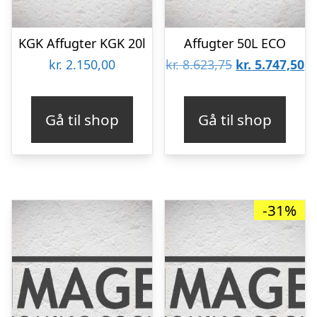
KGK Affugter KGK 20l
Affugter 50L ECO
Den
D
kr.
2.150,00
kr.
8.623,75
kr.
5.747,50
oprindelige
ak
pris
pr
Gå til shop
Gå til shop
var:
er
kr. 8.623,75.
kr
-31%