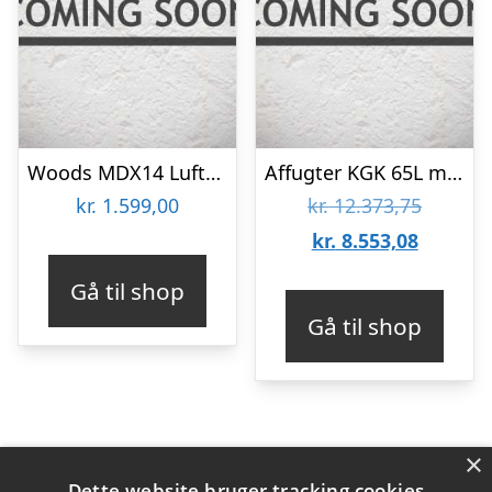
Woods MDX14 Luftfugter / Affugter
Affugter KGK 65L med Toshiba kompressor
Den
kr.
1.599,00
kr.
12.373,75
Den
oprinde
kr.
8.553,08
aktuelle
pris
Gå til shop
pris
var:
Gå til shop
er:
kr. 12.3
kr. 8.55
×
Varekategorier
Dette website bruger tracking cookies