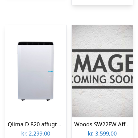
kr. 10.3
Qlima D 820 affugter, 20 L, Hvid
Woods SW22FW Affugter
kr.
2.299,00
kr.
3.599,00