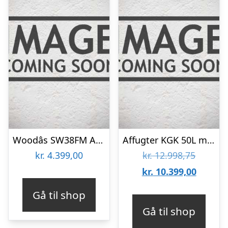
Woodâs SW38FM Affugter
Affugter KGK 50L med pumpe
Den
kr.
4.399,00
kr.
12.998,75
oprinde
Den
kr.
10.399,00
pris
aktuell
Gå til shop
var:
pris
Gå til shop
kr. 12.9
er: