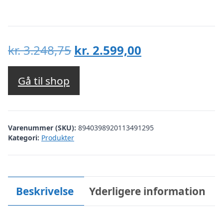
Den
Den
kr.
3.248,75
kr.
2.599,00
oprindelige
aktuelle
pris
pris
Gå til shop
var:
er:
kr. 3.248,75.
kr. 2.599,00.
Varenummer (SKU):
8940398920113491295
Kategori:
Produkter
Beskrivelse
Yderligere information