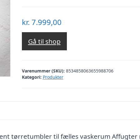
kr.
7.999,00
Gå til shop
Varenummer (SKU):
8534858063655988706
Kategori:
Produkter
ent tørretumbler til fælles vaskerum Affugter