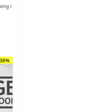
ing i
-38%