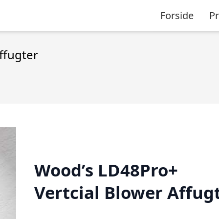
Forside
P
ffugter
Wood’s LD48Pro+
Vertcial Blower Affug