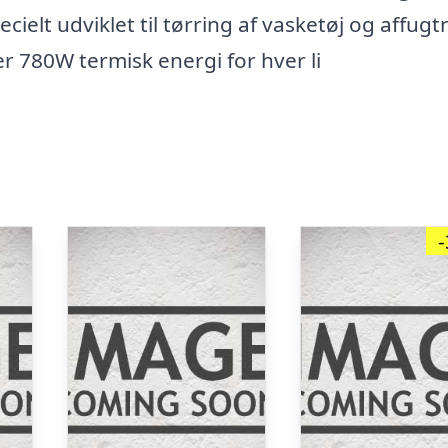
elt udviklet til tørring af vasketøj og affugtn
780W termisk energi for hver li