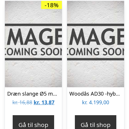
-18%
Dræn slange Ø5 mm. til affugter pumper
Woodâs AD30 -hybrid affugter-luftrenser Affugter/luftrenser
Den
Den
kr.
16,88
kr.
13,87
kr.
4.199,00
oprindelige
aktuelle
pris
pris
Gå til shop
Gå til shop