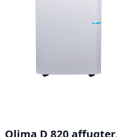
Qlima D 820 affugter,