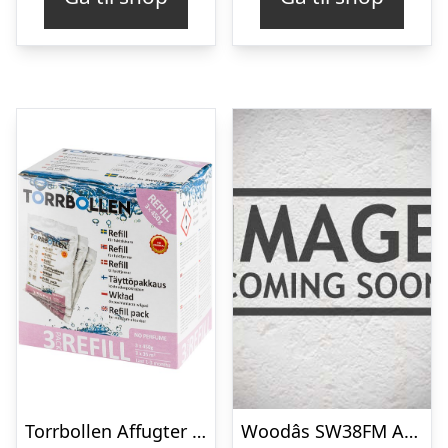
Torrbollen Affugter Refill 3x450g
Woodâs SW38FM Affugter