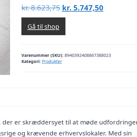
Den
Den
kr.
8.623,75
kr.
5.747,50
oprindelige
aktuelle
pris
pris
Gå til shop
var:
er:
kr. 8.623,75.
kr. 5.747,
Varenummer (SKU):
8940392408867388023
Kategori:
Produkter
, der er skræddersyet til at møde udfordringe
ngsrige og krævende erhvervslokaler. Med sin