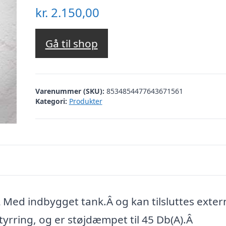
kr.
2.150,00
Gå til shop
Varenummer (SKU):
8534854477643671561
Kategori:
Produkter
Med indbygget tank.Â og kan tilsluttes exter
yrring, og er støjdæmpet til 45 Db(A).Â